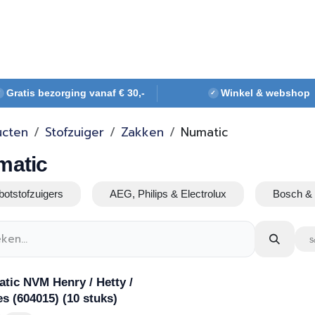
Webshop
Over ons
Contact
Gratis bezorging vanaf € 30,-
Winkel & webshop
✓
✓
ucten
Stofzuiger
Zakken
Numatic
matic
otstofzuigers
AEG, Philips & Electrolux
Bosch &
S
tic NVM Henry / Hetty /
s (604015) (10 stuks)