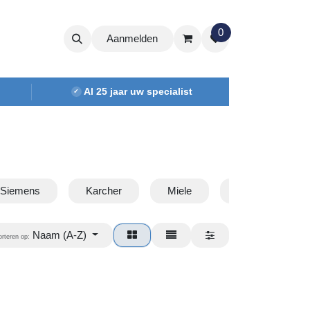
0
Aanmelden
Al 25 jaar uw specialist
✓
 Siemens
Karcher
Miele
Moulinex & Row
Naam (A-Z)
orteren op: