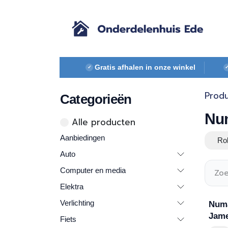
Overslaan naar inhoud
Gratis afhalen in onze winkel
✓
Prod
Categorieën
Nu
Alle ​​pr​oducten
Aanbiedingen
Rob
Auto
Computer en media
Elektra
Verlichting
Numa
Jame
Fiets