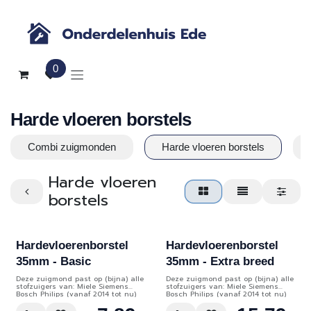
Overslaan naar inhoud
0
Harde vloeren borstels
Combi zuigmonden
Harde vloeren borstels
Harde vloeren
borstels
Hardevloerenborstel
Hardevloerenborstel
35mm - Basic
35mm - Extra breed
Deze zuigmond past op (bijna) alle
Deze zuigmond past op (bijna) alle
stofzuigers van: Miele Siemens
stofzuigers van: Miele Siemens
Bosch Philips (vanaf 2014 tot nu)
Bosch Philips (vanaf 2014 tot nu)
Kärcher Samsung (de meeste
Kärcher Samsung
modellen)