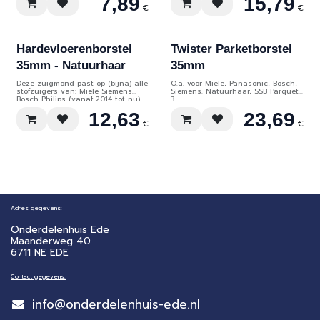
7,89
15,79
€
€
Hardevloerenborstel
Twister Parketborstel
35mm - Natuurhaar
35mm
Deze zuigmond past op (bijna) alle
O.a. voor Miele, Panasonic, Bosch,
stofzuigers van: Miele Siemens
Siemens. Natuurhaar, SSB Parquet-
Bosch Philips (vanaf 2014 tot nu)
3
Kärcher Samsung (de meeste
12,63
23,69
modellen)
€
€
Adres gegevens:
Onderdelenhuis Ede
Maanderweg 40
6711 NE EDE
Contact gegevens:
info@onderdelenhuis-ede.nl