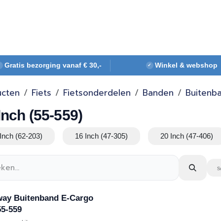
Webshop
Over ons
Contact
Gratis bezorging vanaf € 30,-
Winkel & webshop
✓
✓
ucten
Fiets
Fietsonderdelen
Banden
Buitenb
Inch (55-559)
Inch (62-203)
16 Inch (47-305)
20 Inch (47-406)
S
ay Buitenband E-Cargo
55-559