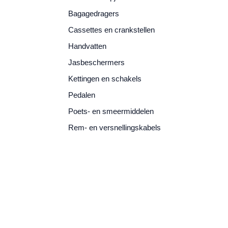
Bagagedragers
Cassettes en crankstellen
Handvatten
Jasbeschermers
Kettingen en schakels
Pedalen
Poets- en smeermiddelen
Rem- en versnellingskabels
Remblokken
Remgrepen
Sloten
Spatborden en spatlappen
Standaards
Verlichting