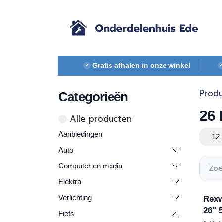
Overslaan naar inhoud
Gratis afhalen in onze winkel
✓
Prod
Categorieën
26 
Alle ​​pr​oducten
Aanbiedingen
12 
Auto
Computer en media
Elektra
Verlichting
Rexw
26" 
Fiets