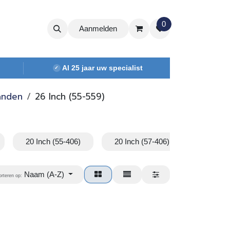
0
Aanmelden
Al 25 jaar uw specialist
✓
anden
26 Inch (55-559)
20 Inch (55-406)
20 Inch (57-406)
24 Inch
Naam (A-Z)
orteren op: