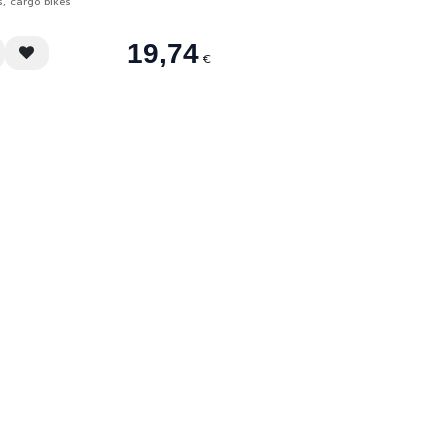
s, cargo bikes
19,74
€