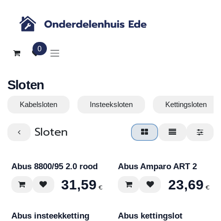
Overslaan naar inhoud
0
Sloten
Kabelsloten
Insteeksloten
Kettingsloten
Sloten
Abus 8800/95 2.0 rood
Abus Amparo ART 2
31,59
23,69
€
€
Abus insteekketting
Abus kettingslot