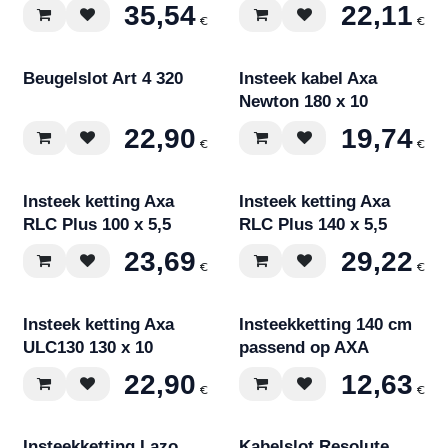
35,54
22,11
€
€
Beugelslot Art 4 320
Insteek kabel Axa
Newton 180 x 10
22,90
19,74
€
€
Insteek ketting Axa
Insteek ketting Axa
RLC Plus 100 x 5,5
RLC Plus 140 x 5,5
23,69
29,22
€
€
Insteek ketting Axa
Insteekketting 140 cm
ULC130 130 x 10
passend op AXA
22,90
12,63
€
€
Insteekketting Lazo
Kabelslot Resolute