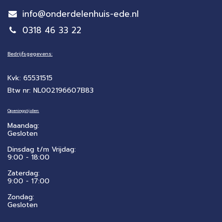
info@onderdelenhuis-ede.nl
0318 46 33 22
Bedrijfsgegevens:
Kvk: 65531515
Btw nr: NL002196607B83
Openingstijden:
Maandag:
Gesloten
Dinsdag t/m Vrijdag:
9:00 - 18:00
Zaterdag:
​9:00 - 17:00
Zondag:
Gesloten