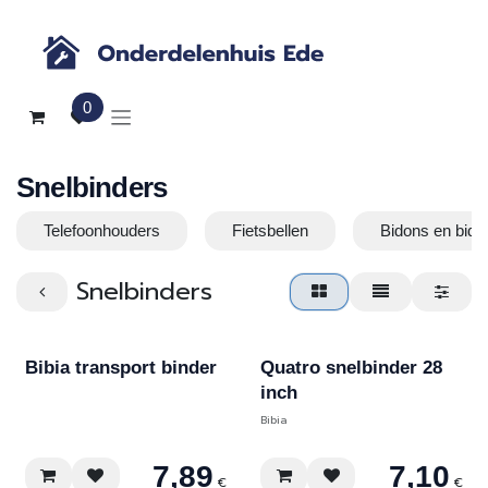
Overslaan naar inhoud
0
Snelbinders
Telefoonhouders
Fietsbellen
Bidons en bid
Snelbinders
Bibia transport binder
Quatro snelbinder 28
inch
Bibia
7,89
7,10
€
€