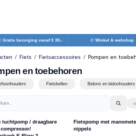
Webshop
Over ons
Contact
Gratis bezorging vanaf € 30,-
Winkel & webshop
✓
✓
ucten
Fiets
Fietsaccessoires
Pompen en toebe
mpen en toebehoren
lefoonhouders
Fietsbellen
Bidons en bidonhouders
S
 luchtpomp / draagbare
Fietspomp met manomete
 compressor/
nippels
rbank E-Blow 3