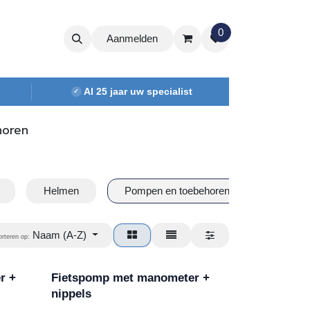
0
Aanmelden
Al 25 jaar uw specialist
✓
horen
Helmen
Pompen en toebehoren
Snelbin
Naam (A-Z)
orteren op:
r +
Fietspomp met manometer +
nippels