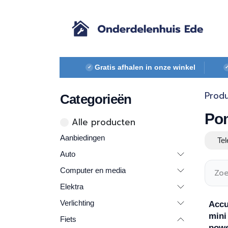
Overslaan naar inhoud
Gratis afhalen in onze winkel
✓
Prod
Categorieën
Po
Alle ​​pr​oducten
Aanbiedingen
Te
Auto
Computer en media
Elektra
Verlichting
Accu
mini
Fiets
powe