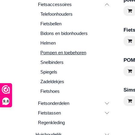
Fietsaccessoires
Telefoonhouders
Fietsbellen
Fiet
Bidons en bidonhouders
Helmen
Pompen en toebehoren
POM
Snelbinders
Spiegels
Zadeldekjes
Sims
Fietshoes
9,6
Fietsonderdelen
Fietstassen
Regenkleding
Huishoudelijk