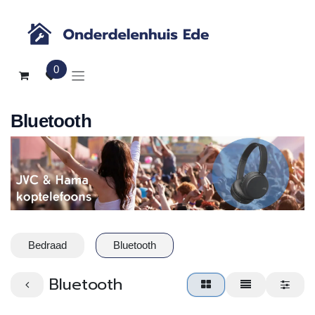
Overslaan naar inhoud
0
Bluetooth
Bedraad
Bluetooth
Bluetooth