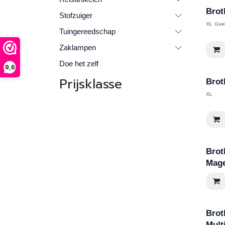
Brot
Stofzuiger
XL Gee
Tuingereedschap
Zaklampen
Doe het zelf
9,6
Prijsklasse
Brot
XL
Brot
Mag
Brot
Mult