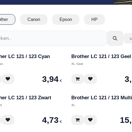
ther
Canon
Epson
HP
S
her LC 121 / 123 Cyan
Brother LC 121 / 123 Geel
an
XL Geel
3,94
3
€
her LC 121 / 123 Zwart
Brother LC 121 / 123 Mult
rt
XL
4,73
15
€