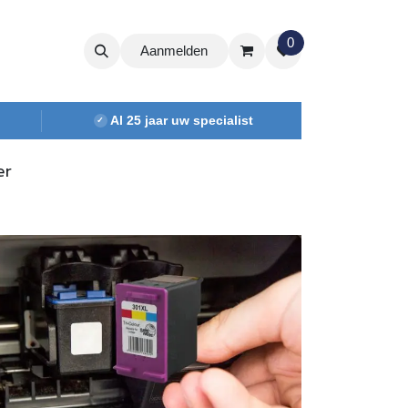
0
Aanmelden
Al 25 jaar uw specialist
✓
er