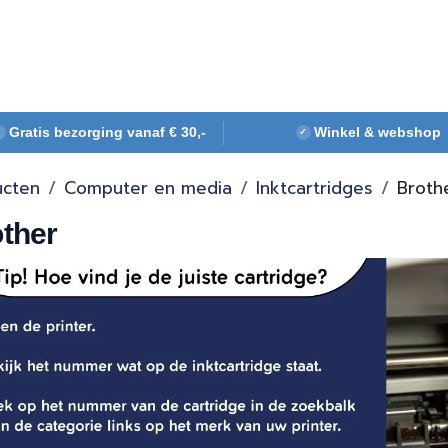
Webshop
Over ons
Contact
Gratis bezorging vanaf € 30,-
Winkel & webshop
✓
✓
ucten
Computer en media
Inktcartridges
Broth
ther