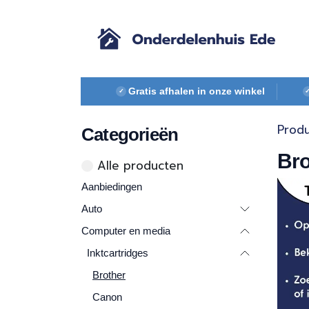
Overslaan naar inhoud
Gratis afhalen in onze winkel
✓
Prod
Categorieën
Bro
Alle ​​pr​oducten
Aanbiedingen
Auto
Computer en media
Inktcartridges
Brother
Canon