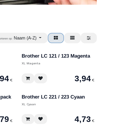
Naam (A-Z)
orteren op:
Brother LC 121 / 123 Magenta
XL Magenta
,94
3,94
€
€
ipack
Brother LC 221 / 223 Cyaan
XL Cyaan
,79
4,73
€
€