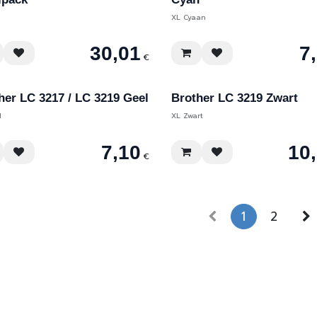
XL Cyaan
30,01
7
€
her LC 3217 / LC 3219 Geel
Brother LC 3219 Zwart
l
XL Zwart
7,10
10
€
1
2