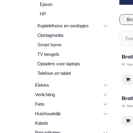
Epson
HP
Bro
Koptelefoons en oordopjes
Opslagmedia
Smart home
TV beugels
Brot
Opladers voor laptops
XL Cya
Telefoon en tablet
Elektra
Verlichting
Brot
Fiets
XL Zwa
Huishoudelijk
Kabels
Reisartikelen