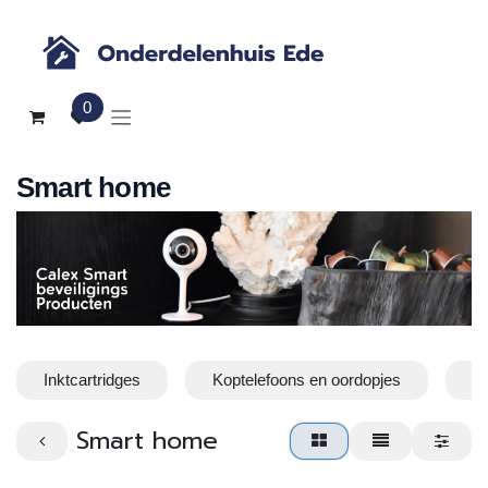
Overslaan naar inhoud
0
Smart home
Inktcartridges
Koptelefoons en oordopjes
O
Smart home