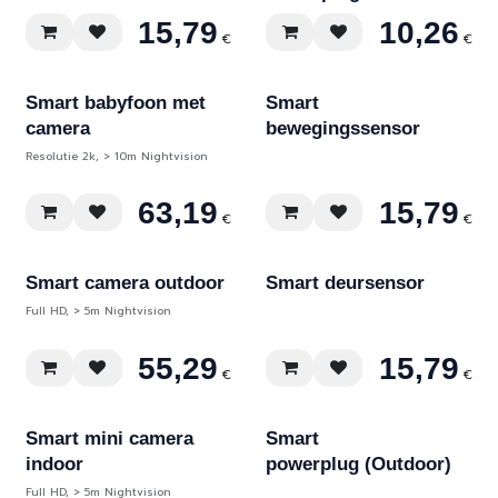
15,79
10,26
€
€
Smart babyfoon met
Smart
camera
bewegingssensor
Resolutie 2k, > 10m Nightvision
63,19
15,79
€
€
Smart camera outdoor
Smart deursensor
Full HD, > 5m Nightvision
55,29
15,79
€
€
Smart mini camera
Smart
indoor
powerplug (Outdoor)
Full HD, > 5m Nightvision