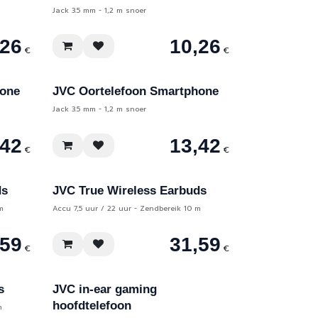
Jack 3.5 mm - 1,2 m snoer
,26
10,26
€
€
hone
JVC Oortelefoon Smartphone
Jack 3.5 mm - 1,2 m snoer
,42
13,42
€
€
ds
JVC True Wireless Earbuds
m
Accu 7,5 uur / 22 uur - Zendbereik 10 m
,59
31,59
€
€
s
JVC in-ear gaming
hoofdtelefoon
m