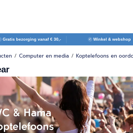
Webshop
Over ons
Contact
Gratis bezorging vanaf € 30,-
Winkel & webshop
✓
✓
ucten
Computer en media
Koptelefoons en oord
ear