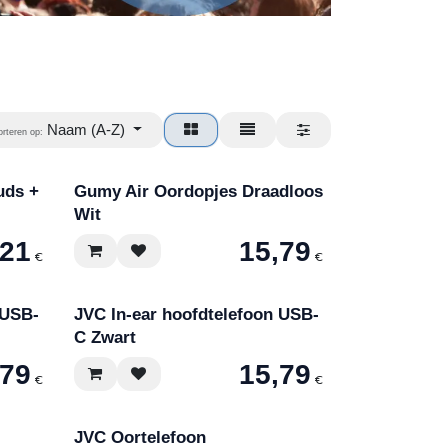
Naam (A-Z)
orteren op:
uds +
Gumy Air Oordopjes Draadloos
Wit
,21
15,79
€
€
 USB-
JVC In-ear hoofdtelefoon USB-
C Zwart
,79
15,79
€
€
JVC Oortelefoon