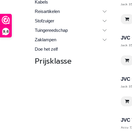
Kabels
Jack 3.
Reisartikelen
Stofzuiger
Tuingereedschap
9,6
JVC 
Zaklampen
Jack 3.
Doe het zelf
Prijsklasse
JVC 
Jack 3.
JVC 
Accu 7,