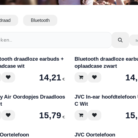
draad
Bluetooth
S
tooth draadloze earbuds +
Bluetooth draadloze earb
adcase wit
oplaadcase zwart
14,21
14
€
 Air Oordopjes Draadloos
JVC In-ear hoofdtelefoon
t
C Wit
15,79
15
€
Oortelefoon
JVC Oortelefoon