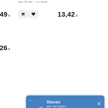
Jack 3.5 mm - 1 m snoer
,49
13,42
€
€
,26
€