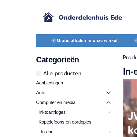
Overslaan naar inhoud
Gratis afhalen in onze winkel
✓
Prod
Categorieën
In-
Alle ​​pr​oducten
Aanbiedingen
Auto
Computer en media
Inktcartridges
Koptelefoons en oordopjes
In-ear