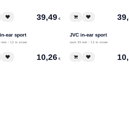
39,49
39
€
in-ear sport
JVC in-ear sport
5 mm - 1,2 m snoer
Jack 3.5 mm - 1,2 m snoer
10,26
10
€