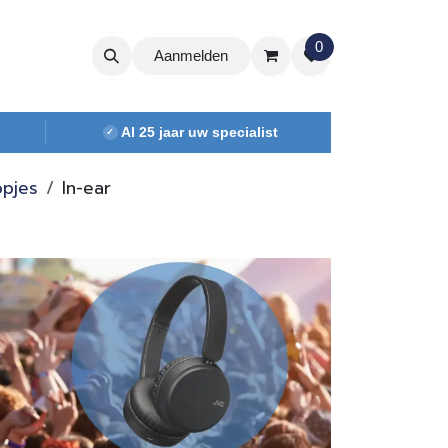
0
Aanmelden
Al 25 jaar uw specialist
✓
opjes
In-ear