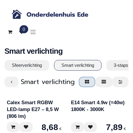
Overslaan naar inhoud
0
Smart verlichting
Sfeerverlichting
Smart verlichting
3-staps l
Smart verlichting
Calex Smart RGBW
E14 Smart 4.9w (=40w)
LED-lamp E27 – 8,5 W
1800K - 3000K
(806 lm)
8,68
7,89
€
€