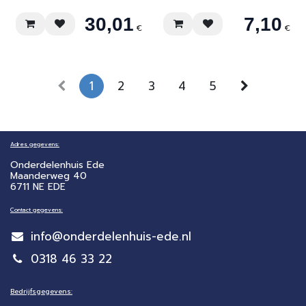
30,01
7,10
€
€
1
2
3
4
5
Adres gegevens:
Onderdelenhuis Ede
Maanderweg 40
6711 NE EDE
Contact gegevens:
info@onderdelenhuis-ede.nl
0318 46 33 22
Bedrijfsgegevens: