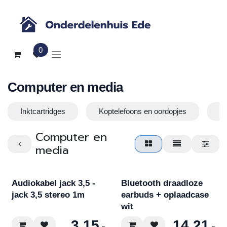
Overslaan naar inhoud
0
Computer en media
Inktcartridges
Koptelefoons en oordopjes
O
Computer en
media
Audiokabel jack 3,5 -
Bluetooth draadloze
jack 3,5 stereo 1m
earbuds + oplaadcase
wit
3,15
14,21