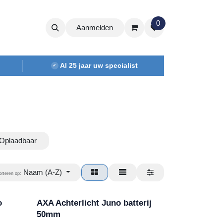
0
Aanmelden
Al 25 jaar uw specialist
✓
Oplaadbaar
Naam (A-Z)
orteren op:
o
AXA Achterlicht Juno batterij
50mm