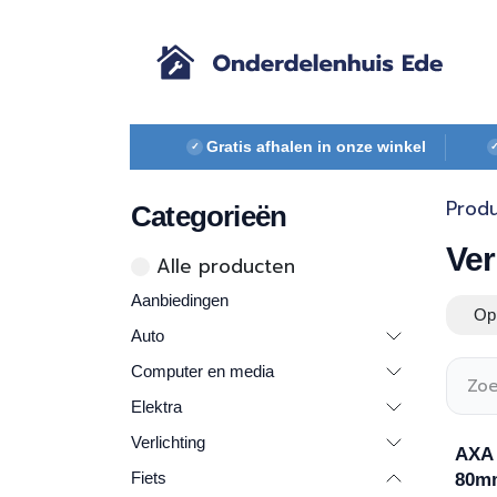
Overslaan naar inhoud
Gratis afhalen in onze winkel
✓
Prod
Categorieën
Ver
Alle ​​pr​oducten
Aanbiedingen
Op 
Auto
Computer en media
Elektra
Verlichting
AXA 
Fiets
80m