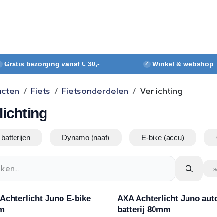
Webshop
Over ons
Contact
Gratis bezorging vanaf € 30,-
Winkel & webshop
✓
✓
ucten
Fiets
Fietsonderdelen
Verlichting
lichting
batterijen
Dynamo (naaf)
E-bike (accu)
S
Achterlicht Juno E-bike
AXA Achterlicht Juno aut
m
batterij 80mm