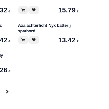
,32
15,79
€
€
c
Axa achterlicht Nyx batterij
spatbord
,42
13,42
€
€
dy
,26
€