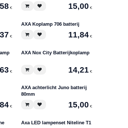
,58
15,00
€
€
AXA Koplamp 706 batterij
,37
11,84
€
€
lamp
AXA Nox City Batterijkoplamp
,63
14,21
€
€
AXA achterlicht Juno batterij
80mm
,84
15,00
€
€
ne
Axa LED lampenset Niteline T1