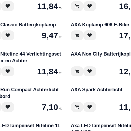
11,84
16
€
Classic Batterijkoplamp
AXA Koplamp 606 E-Bike
9,47
17
€
Niteline 44 Verlichtingsset
AXA Nox City Batterijkop
or en Achter
11,84
12
€
Run Compact Achterlicht
AXA Spark Achterlicht
bord
7,10
11
€
LED lampenset Niteline 11
Axa LED lampenset Niteli