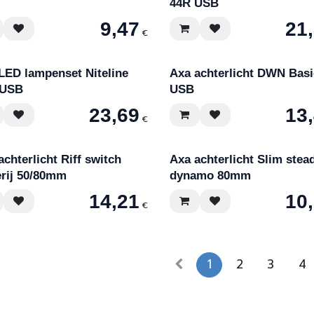
44R USB
9,47
21
€
LED lampenset Niteline
Axa achterlicht DWN Basi
 USB
USB
23,69
13
€
achterlicht Riff switch
Axa achterlicht Slim stea
erij 50/80mm
dynamo 80mm
14,21
10
€
1
2
3
4