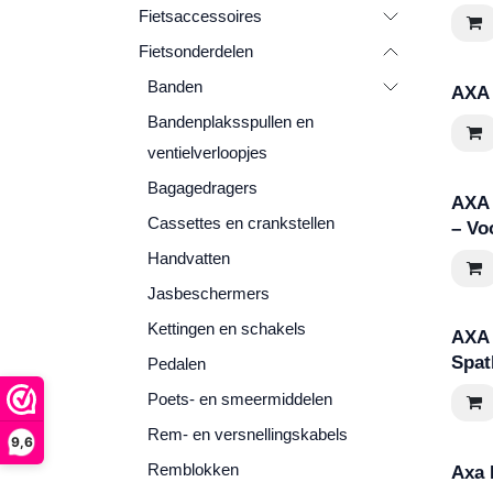
Fietsaccessoires
Fietsonderdelen
Banden
AXA 
Bandenplaksspullen en
ventielverloopjes
Bagagedragers
AXA 
Cassettes en crankstellen
– Vo
Handvatten
Jasbeschermers
Kettingen en schakels
AXA 
Spat
Pedalen
Poets- en smeermiddelen
Rem- en versnellingskabels
9,6
Remblokken
Axa 