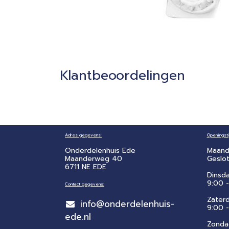
Klantbeoordelingen
Adres gegevens:
Openingsti
Onderdelenhuis Ede
Maand
Maanderweg 40
Geslo
6711 NE EDE
Dinsd
9:00 -
Contact gegevens:
Zater
info@onderdelenhuis-
​9:00 
ede.nl
Zonda