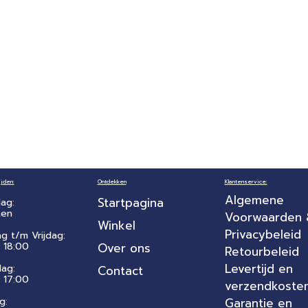
jden:
Ontdekken
Klantenservice:
Algemene
Startpagina
ag:
ten
Voorwaarden
Winkel
Privacybeleid
ag t/m Vrijdag:
 18:00
Over ons
Retourbeleid
Levertijd en
dag:
Contact
- 17:00
verzendkoste
g:
Garantie en