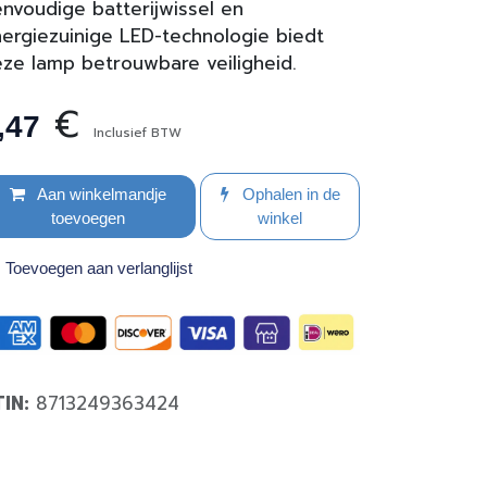
nvoudige batterijwissel en
ergiezuinige LED-technologie biedt
ze lamp betrouwbare veiligheid.
€
,47
Inclusief BTW
Aan winkelmandje
Ophalen in de
toevoegen
winkel
Toevoegen aan verlanglijst
TIN:
8713249363424