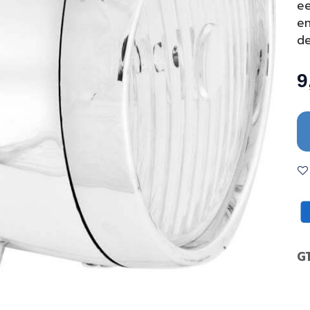
ee
en
de
9
G