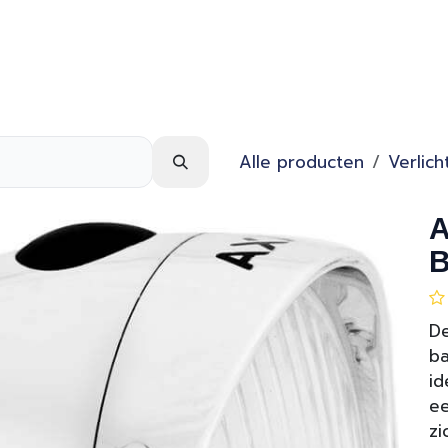
Webshop
Over ons
Contact
Alle producten
Verlich
A
B
De
ba
id
ee
zi