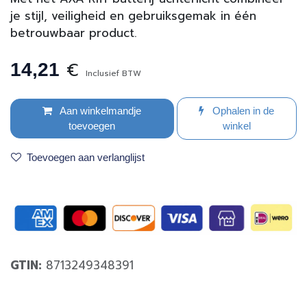
je stijl, veiligheid en gebruiksgemak in één
betrouwbaar product.
€
14,21
Inclusief BTW
Aan winkelmandje
Ophalen in de
toevoegen
winkel
Toevoegen aan verlanglijst
GTIN:
8713249348391