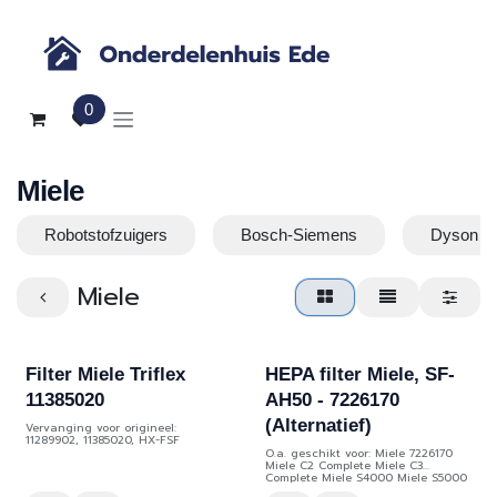
Overslaan naar inhoud
0
Miele
Robotstofzuigers
Bosch-Siemens
Dyson
Miele
Filter Miele Triflex
HEPA filter Miele, SF-
11385020
AH50 - 7226170
(Alternatief)
Vervanging voor origineel:
11289902, 11385020, HX-FSF
O.a. geschikt voor: Miele 7226170
Miele C2 Complete Miele C3
Complete Miele S4000 Miele S5000
Miele S6000 Miele S6220 Cat&Dog