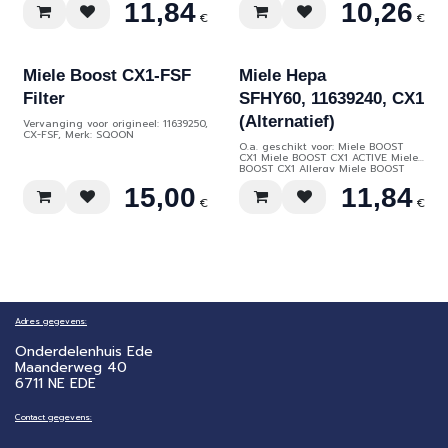
11,84
10,26
Miele S6230 Miele S6240 Miele
S6290 Silence Miele S6350 Miele
€
€
S6760 Miele S6999 Miele S8000
Miele S8330 Miele S8730 Miele SF-
AAC50 Miele SF-AH50
Miele Boost CX1-FSF
Miele Hepa
Filter
SFHY60, 11639240, CX1
(Alternatief)
Vervanging voor origineel: 11639250,
CX-FSF, Merk: SQOON
O.a. geschikt voor: Miele BOOST
CX1 Miele BOOST CX1 ACTIVE Miele
BOOST CX1 Allergy Miele BOOST
CX1 CAT & DOG POWERLINE Miele
15,00
11,84
BOOST CX1 PARQUET POWERLINE
Miele BOOST CX1 POWERLINE Miele
€
€
SNCF0 Miele SNRF0 Miele SNRF3
Adres gegevens:
Onderdelenhuis Ede
Maanderweg 40
6711 NE EDE
Contact gegevens: