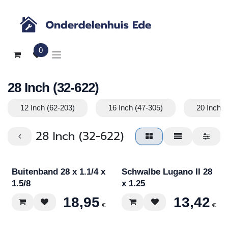
Overslaan naar inhoud
0
28 Inch (32-622)
12 Inch (62-203)
16 Inch (47-305)
20 Inch (
28 Inch (32-622)
Buitenband 28 x 1.1/4 x
Schwalbe Lugano II 28
1.5/8
x 1.25
18,95
13,42
€
€