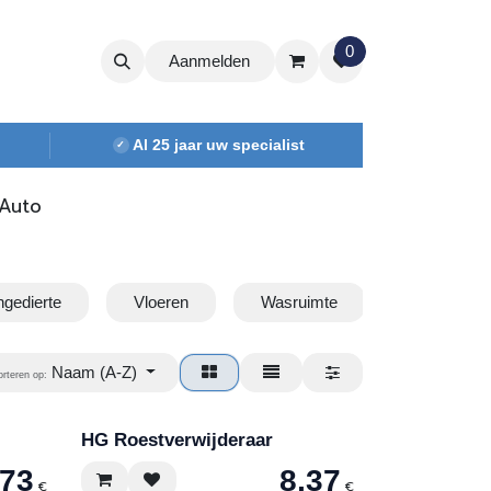
0
Aanmelden
Al 25 jaar uw specialist
✓
Auto
gedierte
Vloeren
Wasruimte
Woonkame
Naam (A-Z)
orteren op:
HG Roestverwijderaar
,73
8,37
€
€