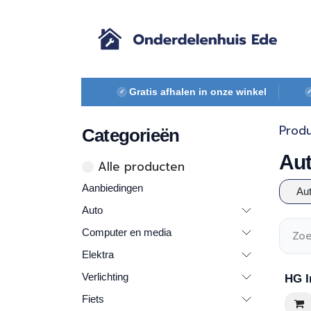
Overslaan naar inhoud
Gratis afhalen in onze winkel
✓
Prod
Categorieën
Au
Alle ​​pr​oducten
Aanbiedingen
Au
Auto
Computer en media
Elektra
Verlichting
HG I
Fiets