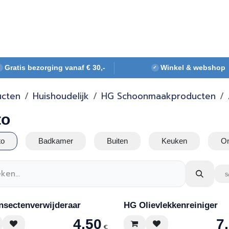
Webshop
Over ons
Contact
Gratis bezorging vanaf € 30,-
Winkel & webshop
✓
✓
ucten
Huishoudelijk
HG Schoonmaakproducten
to
to
Badkamer
Buiten
Keuken
On
S
nsectenverwijderaar
HG Olievlekkenreiniger
4,50
7
€