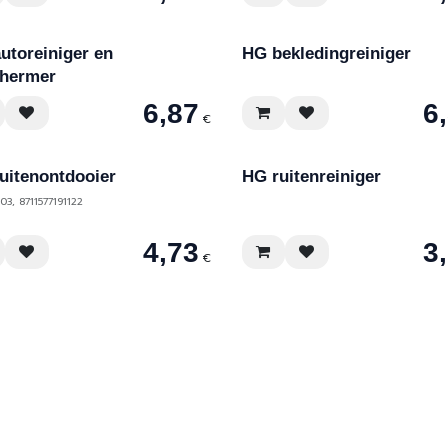
utoreiniger en
HG bekledingreiniger
hermer
6,87
6
€
uitenontdooier
HG ruitenreiniger
03, 8711577191122
4,73
3
€