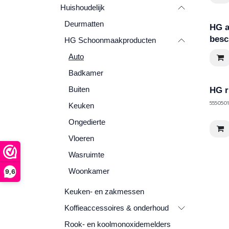
Huishoudelijk
Deurmatten
HG a
besc
HG Schoonmaakproducten
Auto
Badkamer
Buiten
HG r
5550501
Keuken
Ongedierte
Vloeren
Wasruimte
Woonkamer
9,6
Keuken- en zakmessen
Koffieaccessoires & onderhoud
Rook- en koolmonoxidemelders