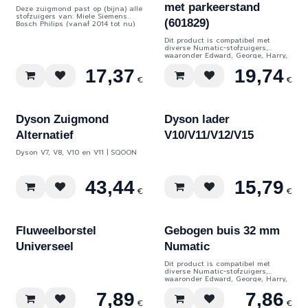
met parkeerstand
Deze zuigmond past op (bijna) alle
stofzuigers van: Miele Siemens
(601829)
Bosch Philips (vanaf 2014 tot nu)
Panasonic Kärcher Samsung (de
meeste modellen)
Dit product is compatibel met
diverse Numatic-stofzuigers,
waaronder Edward, George, Harry,
Henry, Hetty, James, NVA-HP290,
17,37
19,74
NVR180, NVR200, en PPR240.
€
€
Dyson Zuigmond
Dyson lader
Alternatief
V10/V11/V12/V15
Dyson V7, V8, V10 en V11 | SQOON
43,44
15,79
€
€
Fluweelborstel
Gebogen buis 32 mm
Universeel
Numatic
Dit product is compatibel met
diverse Numatic-stofzuigers,
waaronder Edward, George, Harry,
Henry, Hetty, James, NVA-HP290,
7,89
7,86
NVR180, NVR200, en PPR240.
€
€