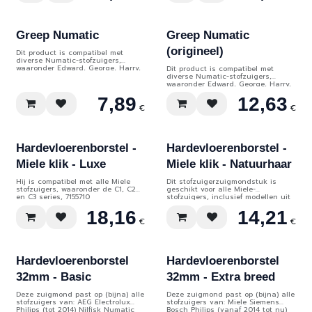
Greep Numatic
Greep Numatic
(origineel)
Dit product is compatibel met
diverse Numatic-stofzuigers,
waaronder Edward, George, Harry,
Dit product is compatibel met
Henry, Hetty, James, NVA-HP290,
diverse Numatic-stofzuigers,
NVR180, NVR200, en PPR240.
waaronder Edward, George, Harry,
Henry, Hetty, James, NVA-HP290,
7,89
12,63
NVR180, NVR200, en PPR240.
€
€
Hardevloerenborstel -
Hardevloerenborstel -
Miele klik - Luxe
Miele klik - Natuurhaar
Hij is compatibel met alle Miele
Dit stofzuigerzuigmondstuk is
stofzuigers, waaronder de C1, C2
geschikt voor alle Miele-
en C3 series, 7155710
stofzuigers, inclusief modellen uit
de C1, C2 en C3 series.
18,16
14,21
€
€
Hardevloerenborstel
Hardevloerenborstel
32mm - Basic
32mm - Extra breed
Deze zuigmond past op (bijna) alle
Deze zuigmond past op (bijna) alle
stofzuigers van: AEG Electrolux
stofzuigers van: Miele Siemens
Philips (tot 2014) Nilfisk Numatic
Bosch Philips (vanaf 2014 tot nu)