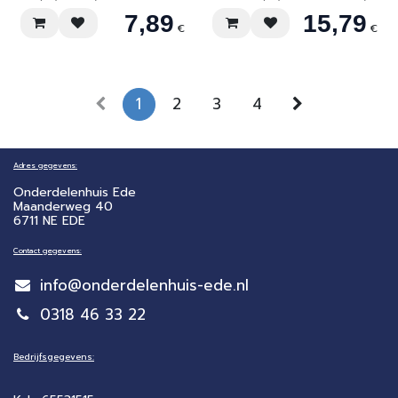
(bijv. Henry, Hetty, James enz. enz.)
Kärcher Samsung (de meeste
7,89
15,79
Rowenta (de meeste modellen)
modellen)
Princess Bestron
€
€
1
2
3
4
Adres gegevens:
Onderdelenhuis Ede
Maanderweg 40
6711 NE EDE
Contact gegevens:
info@onderdelenhuis-ede.nl
0318 46 33 22
Bedrijfsgegevens: