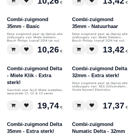
10,26
13,42
(bijv. Henry, Hetty, James enz. enz.)
(bijv. Henry, Hetty, James enz. enz.)
€
€
Taski Rowenta (de meeste
Taski Rowenta (de meeste
modellen) Princess Bestron
modellen) Princess Bestron Fam
Home Electronic
Combi-zuigmond
Combi-zuigmond
35mm - Basic
35mm - Natuurhaar
Deze zuigmond past op (bijna) alle
Deze zuigmond past op (bijna) alle
stofzuigers van: Miele Siemens
stofzuigers van: Miele Siemens
Bosch Philips (vanaf 2014 tot nu)
Bosch Philips (vanaf 2014 tot nu)
Kärcher Samsung (de meeste
Panasonic Kärcher Samsung (de
10,26
13,42
modellen)
meeste modellen)
€
€
Combi-zuigmond Delta
Combi-zuigmond Delta
- Miele Klik - Extra
32mm - Extra sterk!
sterk!
Deze zuigmond past op (bijna) alle
stofzuigers van: AEG (Uitzondering
Ovale buizen) Electrolux
Geschikt voor ALLE Miele modellen,
(Uitzondering Ovale buizen)
waaronder C1, C2 & C3 series.
Philips (tot 2014) Nilfisk Numatic
(bijv. Henry, Hetty, James enz. enz.)
Rowenta (de meeste modellen)
19,74
17,37
Princess Bestron Fam Home
€
€
Electronic
Combi-zuigmond Delta
Combi-zuigmond
35mm - Extra sterk!
Numatic Delta - 32mm