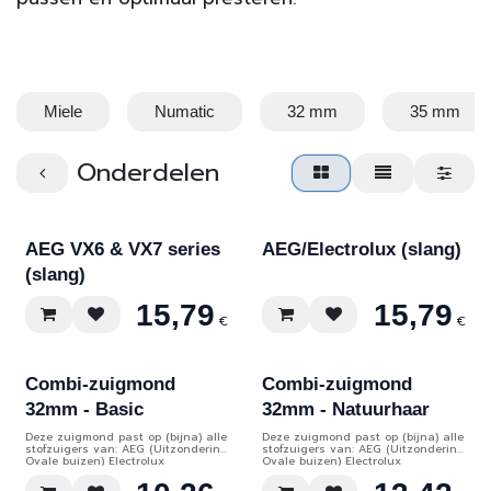
Miele
Numatic
32 mm
35 mm
Onderdelen
AEG VX6 & VX7 series
AEG/Electrolux (slang)
(slang)
15,79
15,79
€
€
Combi-zuigmond
Combi-zuigmond
32mm - Basic
32mm - Natuurhaar
Deze zuigmond past op (bijna) alle
Deze zuigmond past op (bijna) alle
stofzuigers van: AEG (Uitzondering
stofzuigers van: AEG (Uitzondering
Ovale buizen) Electrolux
Ovale buizen) Electrolux
(Uitzondering Ovale buizen)
(Uitzondering Ovale buizen)
Philips (tot 2014) Nilfisk Numatic
Philips (tot 2014) Nilfisk Numatic