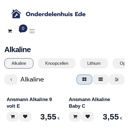
Overslaan naar inhoud
0
Alkaline
Alkaline
Knoopcellen
Lithium
Opla
Alkaline
Ansmann Alkaline 9
Ansmann Alkaline
volt E
Baby C
3,55
3,55
€
€