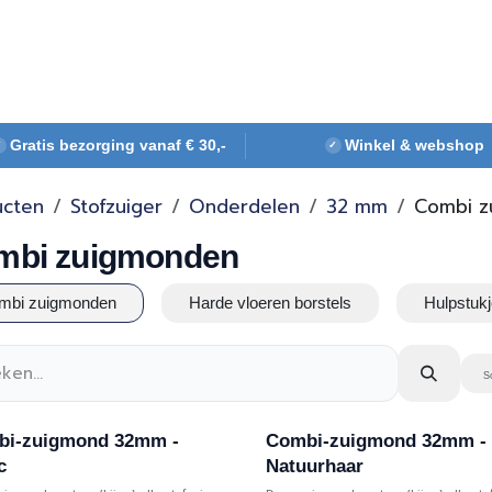
Webshop
Over ons
Contact
Gratis bezorging vanaf € 30,-
Winkel & webshop
✓
✓
ucten
Stofzuiger
Onderdelen
32 mm
Combi z
mbi zuigmonden
mbi zuigmonden
Harde vloeren borstels
Hulpstuk
S
bi-zuigmond 32mm -
Combi-zuigmond 32mm -
c
Natuurhaar