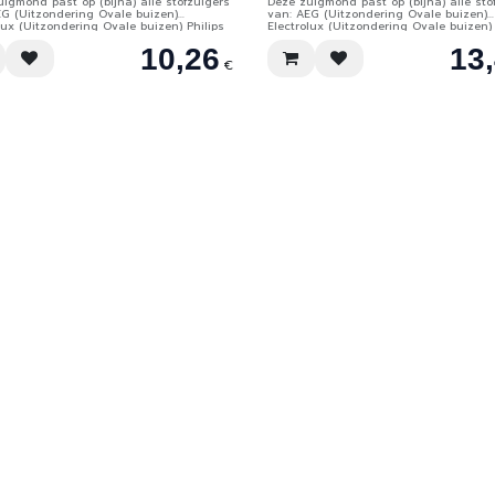
igmond past op (bijna) alle stofzuigers
Deze zuigmond past op (bijna) alle sto
EG (Uitzondering Ovale buizen)
van: AEG (Uitzondering Ovale buizen)
lux (Uitzondering Ovale buizen) Philips
Electrolux (Uitzondering Ovale buizen) 
14) Nilfisk Numatic (bijv. Henry, Hetty,
(tot 2014) Nilfisk Numatic (bijv. Henry, 
10,26
13
enz. enz.) Taski Rowenta (de meeste
James enz. enz.) Taski Rowenta (de me
n) Princess Bestron
modellen) Princess Bestron Fam Home
€
Electronic