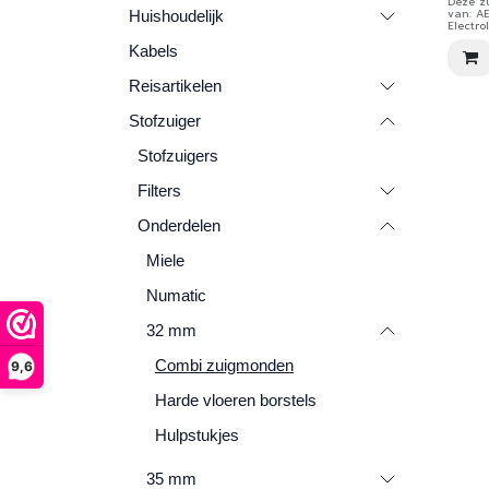
Deze zu
van: A
Huishoudelijk
Electro
(tot 20
Kabels
James 
modelle
Reisartikelen
Stofzuiger
Stofzuigers
Filters
Onderdelen
Miele
Numatic
32 mm
Combi zuigmonden
9,6
Harde vloeren borstels
Hulpstukjes
35 mm