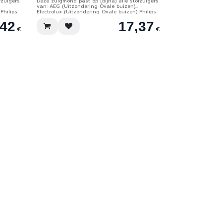
fzuigers
Deze zuigmond past op (bijna) alle stofzuigers
van: AEG (Uitzondering Ovale buizen)
Philips
Electrolux (Uitzondering Ovale buizen) Philips
Hetty,
(tot 2014) Nilfisk Numatic (bijv. Henry, Hetty,
,42
17,37
este
James enz. enz.) Rowenta (de meeste modellen)
Princess Bestron Fam Home Electronic
€
€