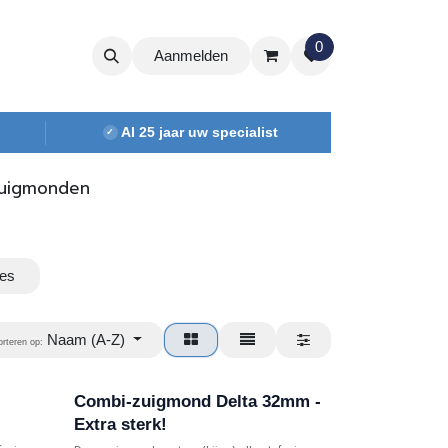
0
Aanmelden
Al 25 jaar uw specialist
✓
uigmonden
jes
Naam (A-Z)
orteren op:
Combi-zuigmond Delta 32mm -
Extra sterk!