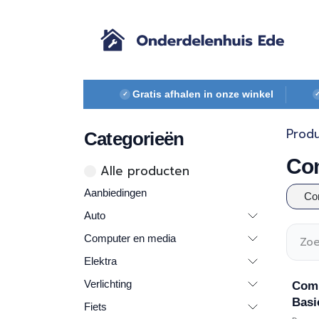
Overslaan naar inhoud
Gratis afhalen in onze winkel
✓
Prod
Categorieën
Co
Alle ​​pr​oducten
Aanbiedingen
Co
Auto
Computer en media
Elektra
Verlichting
Com
Basi
Fiets