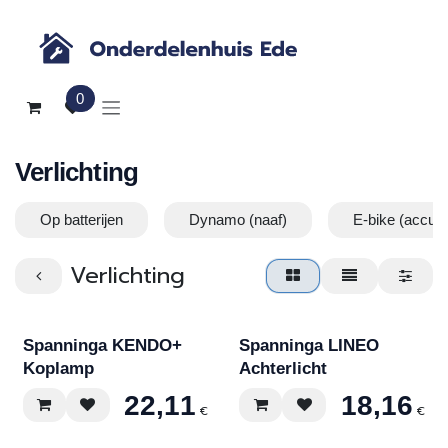
Overslaan naar inhoud
0
Verlichting
Op batterijen
Dynamo (naaf)
E-bike (accu)
Verlichting
Spanninga KENDO+
Spanninga LINEO
Koplamp
Achterlicht
22,11
18,16
€
€