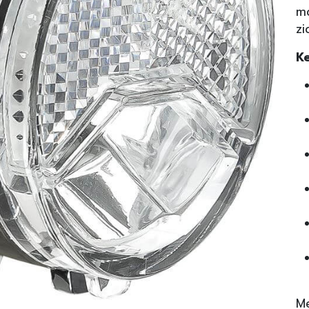
mo
zi
K
M