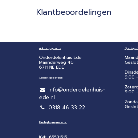
Klantbeoordelingen
Adres gegevens:
Openingsti
Onderdelenhuis Ede
Maand
Maanderweg 40
Geslo
6711 NE EDE
Dinsd
9:00 -
Contact gegevens:
Zater
info@onderdelenhuis-
​9:00 
ede.nl
Zonda
0318 46 33 22
Geslo
Bedrijfsgegevens:
Kvk: 65531515