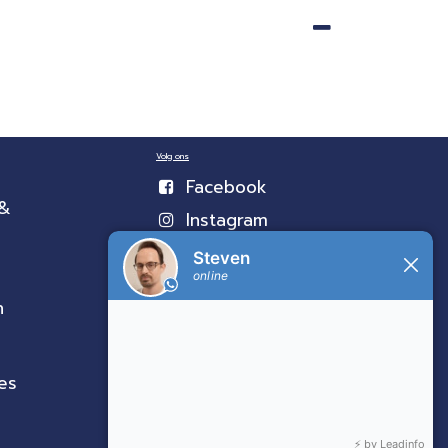
Volg ons
Facebook
 &
Instagram
n
es