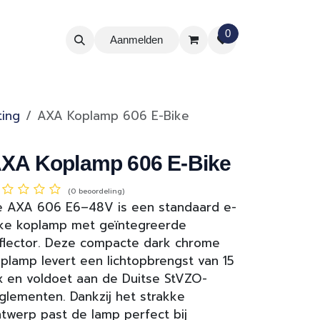
0
Aanmelden
ting
AXA Koplamp 606 E-Bike
XA Koplamp 606 E-Bike
(0 beoordeling)
 AXA 606 E6–48V is een standaard e-
ke koplamp met geïntegreerde
flector. Deze compacte dark chrome
plamp levert een lichtopbrengst van 15
x en voldoet aan de Duitse StVZO-
glementen. Dankzij het strakke
twerp past de lamp perfect bij