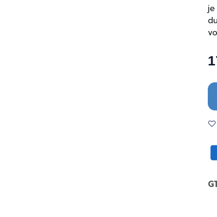
je
du
vo
1
G