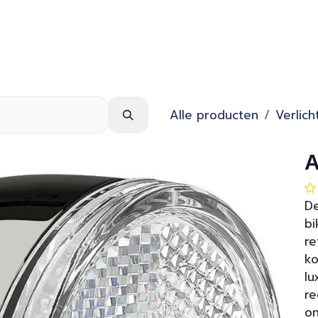
Webshop
Over ons
Contact
Alle producten
Verlich
A
De
bi
re
ko
lu
re
on