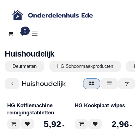
Overslaan naar inhoud
0
Huishoudelijk
Deurmatten
HG Schoonmaakproducten
Ke
Huishoudelijk
HG Koffiemachine
HG Kookplaat wipes
reinigingstabletten
5,92
2,96
€
€