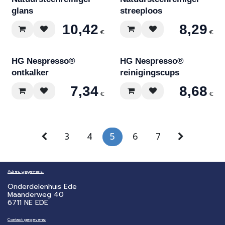
glans
streeploos
10,42
8,29
€
€
HG Nespresso®
HG Nespresso®
ontkalker
reinigingscups
7,34
8,68
€
€
3
4
5
6
7
Adres gegevens:
Onderdelenhuis Ede
Maanderweg 40
6711 NE EDE
Contact gegevens: