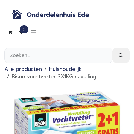
Overslaan naar inhoud
0
Alle producten
Huishoudelijk
Bison vochtvreter 3X1KG navulling