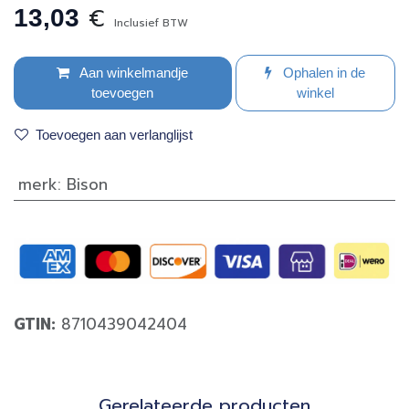
€
13,03
Inclusief BTW
Aan winkelmandje
Ophalen in de
toevoegen
winkel
Toevoegen aan verlanglijst
merk
:
Bison
GTIN:
8710439042404
Gerela​teerde producten​