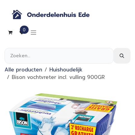
Overslaan naar inhoud
0
Alle producten
Huishoudelijk
Bison vochtvreter incl. vulling 900GR