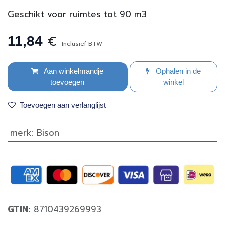
Geschikt voor ruimtes tot 90 m3
€
11,84
Inclusief BTW
Aan winkelmandje
Ophalen in de
toevoegen
winkel
Toevoegen aan verlanglijst
merk
:
Bison
GTIN:
8710439269993