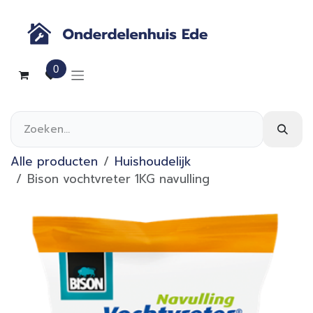
Overslaan naar inhoud
0
Alle producten
Huishoudelijk
Bison vochtvreter 1KG navulling