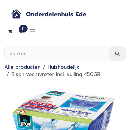
Overslaan naar inhoud
0
Alle producten
Huishoudelijk
Bison vochtvreter incl. vulling 450GR