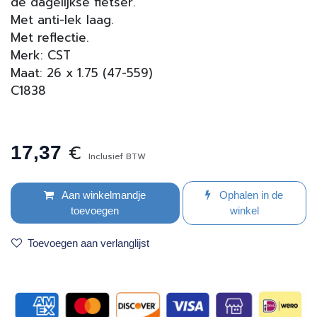
de dagelijkse fietser.
Met anti-lek laag.
Met reflectie.
Merk: CST
Maat: 26 x 1.75 (47-559)
C1838
€
17,37
Inclusief BTW
Aan winkelmandje
Ophalen in de
toevoegen
winkel
Toevoegen aan verlanglijst