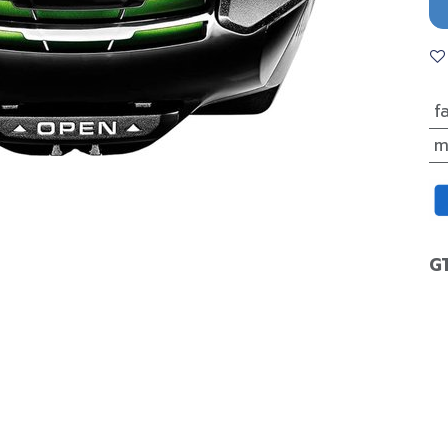
f
m
G