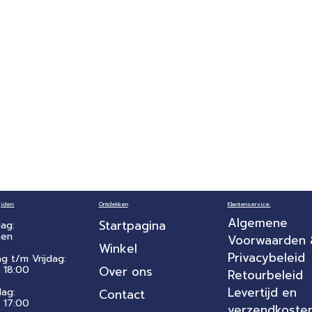
jden:
Ontdekken
Klantenservice:
Algemene
Startpagina
ag:
ten
Voorwaarden
Winkel
Privacybeleid
ag t/m Vrijdag:
 18:00
Over ons
Retourbeleid
Levertijd en
dag:
Contact
- 17:00
verzendkoste