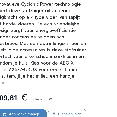
novatieve Cyclonic Power-technologie
vert deze stofzuiger uitstekende
igkracht op elk type vloer, van tapijt
t harde vloeren. De eco-vriendelijke
sign zorgt voor energie-efficiëntie
nder concessies te doen aan
estaties. Met een extra lange snoer en
elzijdige accessoires is deze stofzuiger
rfect voor elke schoonmaakklus in en
ndom je huis. Kies voor de AEG X-
orce VX6-2-ÖKOX voor een schoner
is, terwijl je het milieu een handje
lpt.
€
09,81
Inclusief BTW
Aan winkelmandje
Ophalen in de