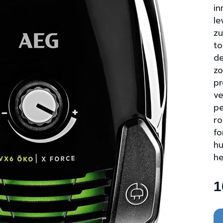
in
le
zu
to
de
zo
pr
ve
pe
ro
f
hu
he
1