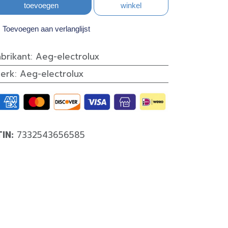
toevoegen
winkel
Toevoegen aan verlanglijst
abrikant
:
Aeg-electrolux
erk
:
Aeg-electrolux
TIN:
7332543656585