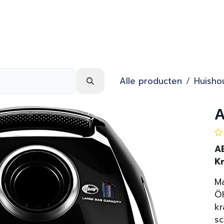
Webshop
Over ons
Contact
Alle producten
Huishou
A
A
K
Ma
ÖK
kr
sc