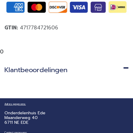
GTIN:
4717784721606
0
Klantbeoordelingen
Adres gegevens:
Onderdelenhuis Ede
Maanderweg 40
6711 NE EDE
Contact gegevens: