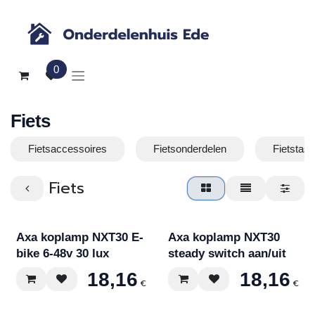
Overslaan naar inhoud
0
Fiets
Fietsaccessoires
Fietsonderdelen
Fietstas
Fiets
Axa koplamp NXT30 E-
Axa koplamp NXT30
bike 6-48v 30 lux
steady switch aan/uit
18,16
18,16
€
€