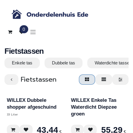
Overslaan naar inhoud
0
Fietstassen
Enkele tas
Dubbele tas
Waterdichte tassen
Fietstassen
Div. kleuren
WILLEX Dubbele
WILLEX Enkele Tas
shopper afgeschuind
Waterdicht Diepzee
groen
33 Liter
43,44
55,29
€
€