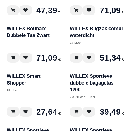
47,39
71,09
€
€
Div. kleuren
WILLEX Roubaix
WILLEX Rugzak combi
Dubbele Tas Zwart
waterdicht
27 Liter
71,09
51,34
€
€
Div. kleuren
Div. kleuren
WILLEX Smart
WILLEX Sportieve
Shopper
dubbele bagagetas
1200
18 Liter
20, 28 of 50 Liter
27,64
39,49
€
€
WILLEX Sportieve
WILLEX Sportieve