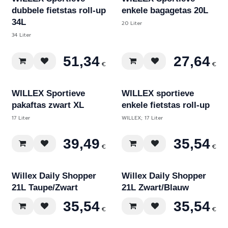
Div. kleuren
dubbele fietstas roll-up
enkele bagagetas 20L
34L
20 Liter
34 Liter
51,34
27,64
€
€
Div. kleuren
WILLEX Sportieve
WILLEX sportieve
pakaftas zwart XL
enkele fietstas roll-up
17 Liter
WILLEX; 17 Liter
39,49
35,54
€
€
Willex Daily Shopper
Willex Daily Shopper
21L Taupe/Zwart
21L Zwart/Blauw
35,54
35,54
€
€