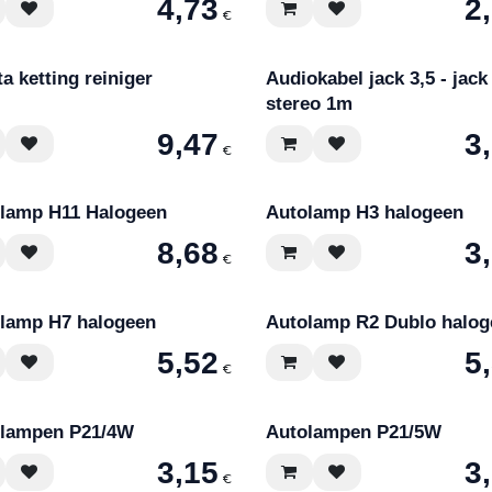
4,73
2
€
ta ketting reiniger
Audiokabel jack 3,5 - jack
stereo 1m
9,47
3
€
lamp H11 Halogeen
Autolamp H3 halogeen
8,68
3
€
lamp H7 halogeen
Autolamp R2 Dublo halog
5,52
5
€
lampen P21/4W
Autolampen P21/5W
3,15
3
€