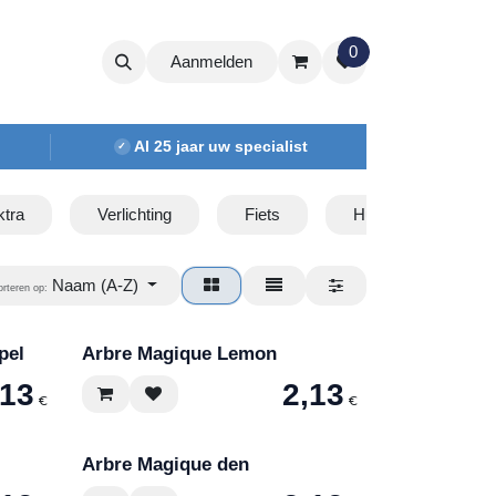
0
Aanmelden
Al 25 jaar uw specialist
✓
ktra
Verlichting
Fiets
Huishoudelijk
Naam (A-Z)
orteren op:
pel
Arbre Magique Lemon
,13
2,13
€
€
Arbre Magique den