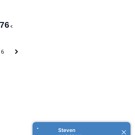
,76
€
6