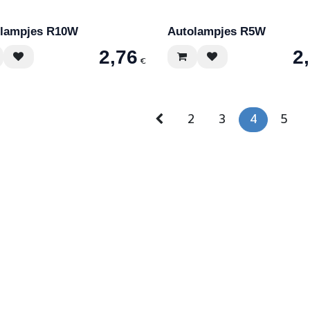
lampjes R10W
Autolampjes R5W
2,76
2
€
2
3
4
5