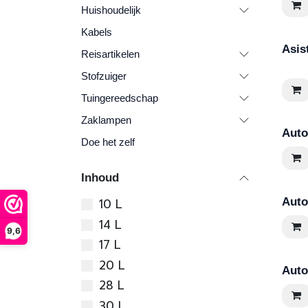
Huishoudelijk
Kabels
Asis
Reisartikelen
Stofzuiger
Tuingereedschap
Zaklampen
Auto
Doe het zelf
Inhoud
10 L
Auto
14 L
9,6
17 L
20 L
Auto
28 L
30 L