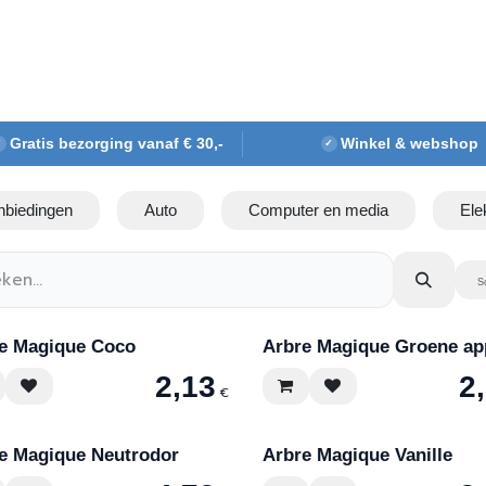
Webshop
Over ons
Contact
Gratis bezorging vanaf € 30,-
Winkel & webshop
✓
✓
nbiedingen
Auto
Computer en media
Ele
S
e Magique Coco
Arbre Magique Groene ap
2,13
2
€
e Magique Neutrodor
Arbre Magique Vanille