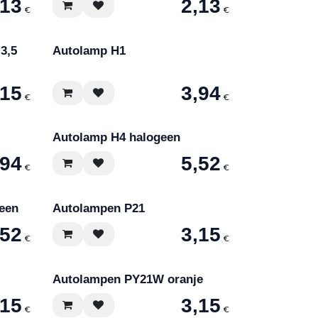
,13
2,13
€
€
 3,5
Autolamp H1
,15
3,94
€
€
Autolamp H4 halogeen
,94
5,52
€
€
een
Autolampen P21
,52
3,15
€
€
Autolampen PY21W oranje
,15
3,15
€
€