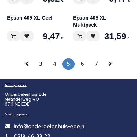
€
€
Epson 405 XL Geel
Epson 405 XL
Multipack
9,47
31,59
€
€
3
4
5
6
7
Adres gegevens:
Onderdelenhuis Ede
Maanderweg 40
6711 NE EDE
Contact gegevens:
info@onderdelenhuis-ede.nl
0318 46 33 22