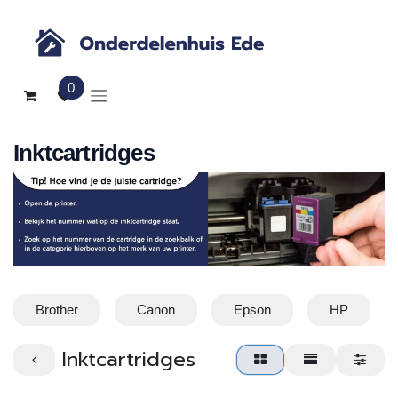
Overslaan naar inhoud
0
Inktcartridges
Brother
Canon
Epson
HP
Inktcartridges