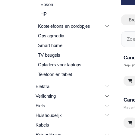
Epson
HP
Bro
Koptelefoons en oordopjes
Opslagmedia
Smart home
TV beugels
Cano
Opladers voor laptops
Grijs (
Telefoon en tablet
Elektra
Verlichting
Cano
Fiets
Magent
Huishoudelijk
Kabels
Reisartikelen