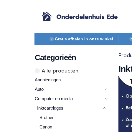
Overslaan naar inhoud
Gratis afhalen in onze winkel
✓
Prod
Categorieën
Ink
Alle ​​pr​oducten
Aanbiedingen
Auto
Computer en media
Inktcartridges
Brother
Canon