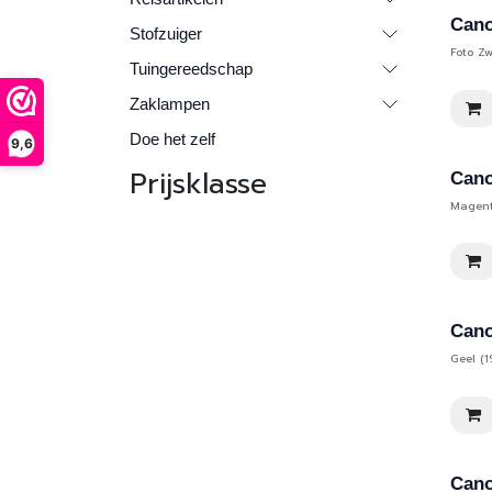
Cano
Stofzuiger
Foto Zw
Tuingereedschap
Zaklampen
Doe het zelf
9,6
Prijsklasse
Cano
Magent
Cano
Geel (1
Cano