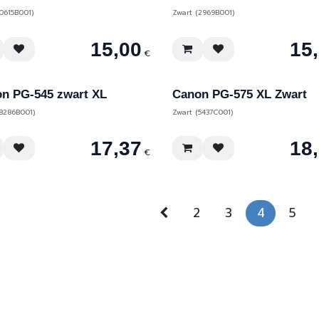
0615B001)
Zwart (2969B001)
15,00
15
€
n PG-545 zwart XL
Canon PG-575 XL Zwart
(8286B001)
Zwart (5437C001)
17,37
18
€
2
3
4
5