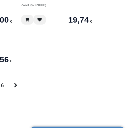
Zwart (5222B005)
,00
19,74
€
€
,56
€
6