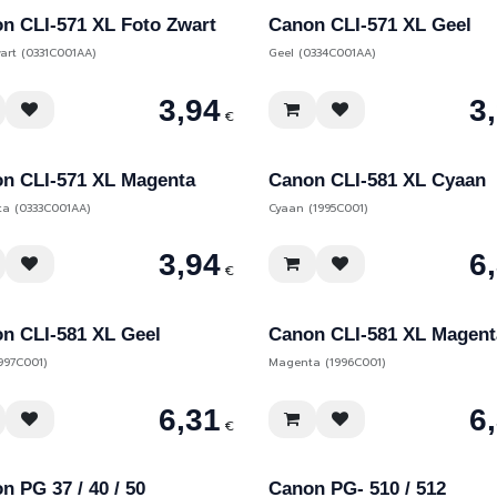
n CLI-571 XL Foto Zwart
Canon CLI-571 XL Geel
art (0331C001AA)
Geel (0334C001AA)
3,94
3
€
n CLI-571 XL Magenta
Canon CLI-581 XL Cyaan
a (0333C001AA)
Cyaan (1995C001)
3,94
6
€
n CLI-581 XL Geel
Canon CLI-581 XL Magent
997C001)
Magenta (1996C001)
6,31
6
€
n PG 37 / 40 / 50
Canon PG- 510 / 512