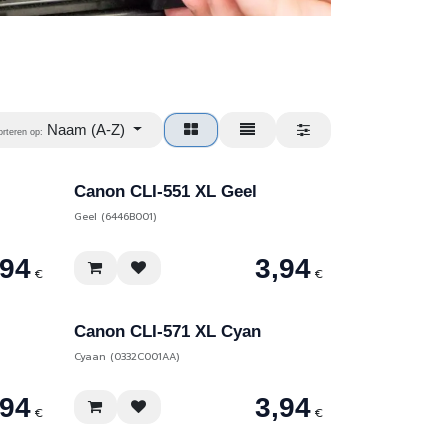
Naam (A-Z)
orteren op:
Canon CLI-551 XL Geel
Geel (6446B001)
,94
3,94
€
€
Canon CLI-571 XL Cyan
Cyaan (0332C001AA)
,94
3,94
€
€