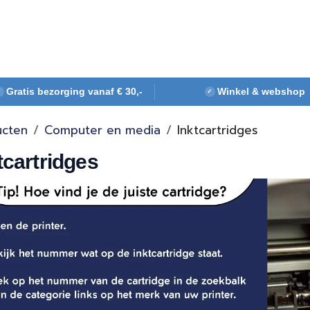
Webshop
Over ons
Contact
Gratis bezorging vanaf € 30,-
Winkel & webshop
✓
✓
ucten
Computer en media
Inktcartridges
tcartridges