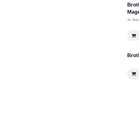
Brot
Mag
XL Ma
Brot