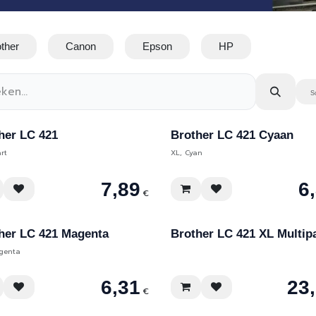
ther
Canon
Epson
HP
S
her LC 421
Brother LC 421 Cyaan
rt
XL, Cyan
7,89
6
€
her LC 421 Magenta
Brother LC 421 XL Multip
genta
6,31
23
€