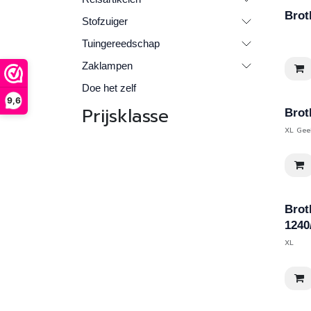
Brot
Stofzuiger
Tuingereedschap
Zaklampen
Doe het zelf
9,6
Prijsklasse
Brot
XL Gee
Brot
1240
XL