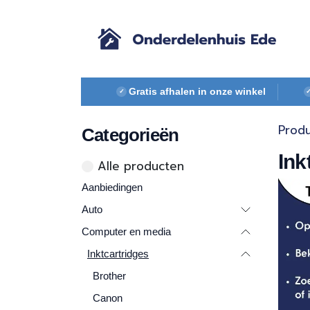
Overslaan naar inhoud
Gratis afhalen in onze winkel
✓
Prod
Categorieën
Ink
Alle ​​pr​oducten
Aanbiedingen
Auto
Computer en media
Inktcartridges
Brother
Canon