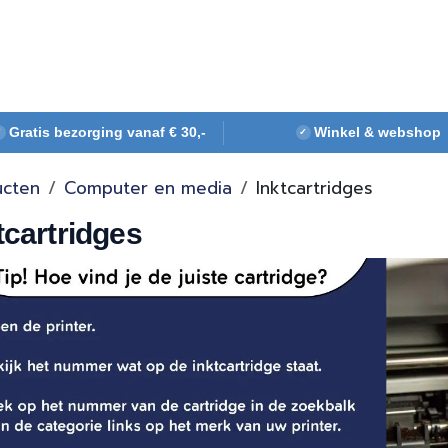
Webshop
Over ons
Contact
Gratis bezorging vanaf € 30,-
Winkel & webshop
✓
✓
ucten
Computer en media
Inktcartridges
tcartridges