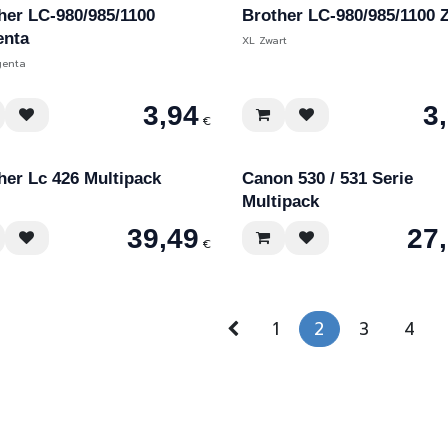
her LC-980/985/1100
Brother LC-980/985/1100 
enta
XL Zwart
genta
3,94
3
€
her Lc 426 Multipack
Canon 530 / 531 Serie
Multipack
39,49
27
€
1
2
3
4