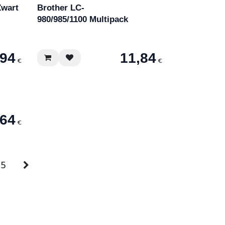
Zwart
Brother LC-
980/985/1100 Multipack
,94
11,84
€
€
,64
€
5